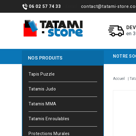
06 02 57 74 33
- Email :
contact@tatami-store.c
DEV
en 
NOTRE SO
NOS PRODUITS
Tapis Puzzle
Accueil
Tat
Tatamis Judo
Tatamis MMA
Tatamis Enroulables
Protections Murales