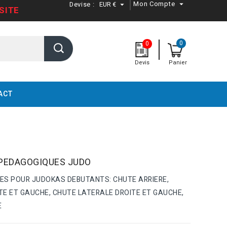
Mon Compte
Devise :
EUR €


SITE
0
0
Devis
Panier
ACT
S PEDAGOGIQUES JUDO
ES POUR JUDOKAS DEBUTANTS: CHUTE ARRIERE,
TE ET GAUCHE, CHUTE LATERALE DROITE ET GAUCHE,
E