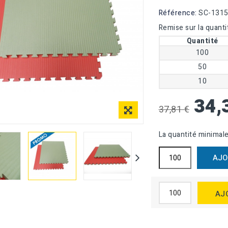
Référence:
SC-131
Remise sur la quanti
Quantité
100
50
10
34,
37,81 €
La quantité minimal
AJO
AJ