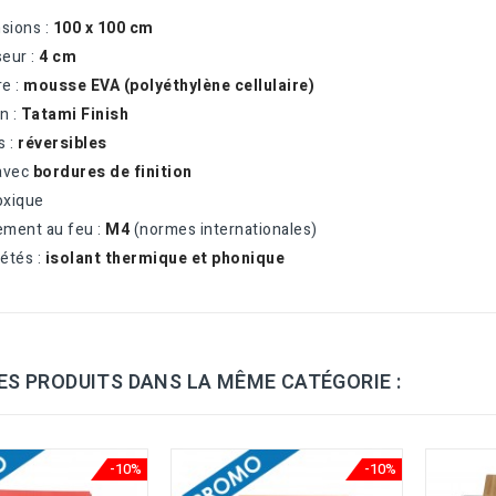
sions :
100 x 100 cm
seur :
4 cm
re :
mousse EVA (polyéthylène cellulaire)
on :
Tatami Finish
s :
réversibles
 avec
bordures de finition
oxique
ement au feu :
M4
(normes internationales)
iétés :
isolant thermique et phonique
ES PRODUITS DANS LA MÊME CATÉGORIE :
-10%
-10%