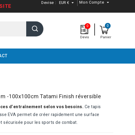
Mon Compte
Devise :
EUR €


SITE
0
0
Devis
Panier
ACT
cm -100x100cm Tatami Finish réversible
ces d’entraînement selon vos besoins.
Ce tapis
sse EVA permet de créer rapidement une surface
et sécurisée pour les sports de combat.