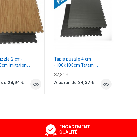
Tapis
-100x
37,81 
A par
uzzle 2 cm-
Tapis puzzle 4 cm
cm Imitation...
-100x100cm Tatami...
37,81 €
r de 28,94 €
A partir de 34,37 €
ENGAGEMENT
QUALITÉ