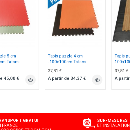
zle 5 cm
Tapis puzzle 4 cm
Tapis p
m Tatami...
-100x100cm Tatami...
100x100
37,81 €
37,81 €
de 45,00 €
A partir de 34,37 €
A parti
RANSPORT GRATUIT
SUR-MESURES
N FRANCE
ET INSTALATION