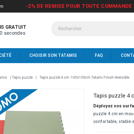
-2% DE REMISE POUR TOUTE COMMANDE 
om
IS GRATUIT
30 secondes
CIÉTÉ
CHOISIR SON TATAMIS
FAQ
CONT
amis
Tapis puzzle
Tapis puzzle 4 cm -100x100cm Tatami Finish réversible
Tapis puzzle 4 
Déployez vos surfa
puzzle 4 cm en mou
confortable, stable 