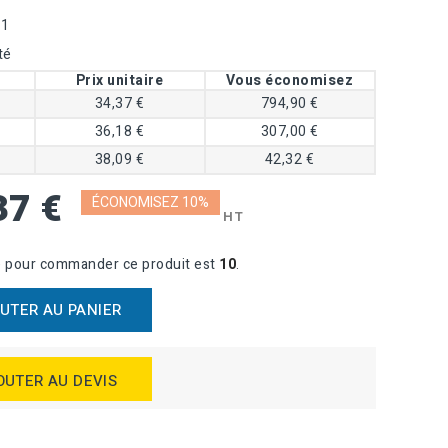
51
té
Prix unitaire
Vous économisez
34,37 €
794,90 €
36,18 €
307,00 €
38,09 €
42,32 €
37 €
ÉCONOMISEZ 10%
HT
e pour commander ce produit est
10
.
UTER AU PANIER
OUTER AU DEVIS