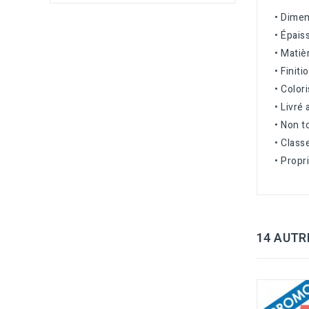
• Dimen
• Épais
• Matiè
• Finiti
• Colori
• Livré
• Non t
• Class
• Propr
14 AUTR