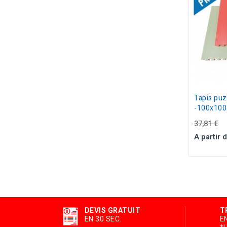
Tapis puz
-100x100c
37,81 €
A partir 
DEVIS GRATUIT
T
EN 30 SEC.
E