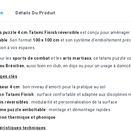
on
Détails Du Produit
s puzzle 4 cm Tatami Finish réversible
est conçu pour aménager
able
. Son format
100 x 100 cm
et son système d’emboîtement précis
ion à vos espaces.
our les
sports de combat
et les
arts martiaux
, ce tatami puzzle 
su Brésilien
, aussi bien en club, en dojo ou pour un usage à domicil
ges clés
seur 4 cm
: bon niveau d’amorti pour la pratique au sol
ion Tatami Finish
: surface confortable et adaptée aux disciplines m
is réversibles
: modularité et personnalisation de la surface
me puzzle emboîtable
: montage et démontage rapides
tion thermique et phonique
éristiques techniques