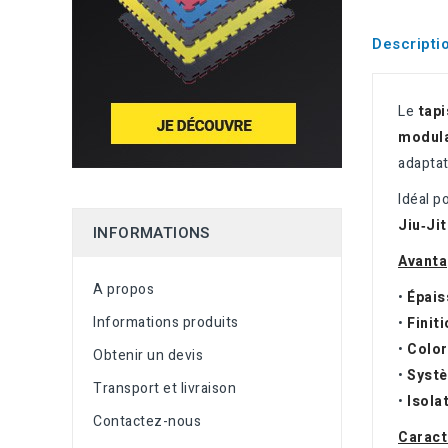
Descripti
Le
tapi
modul
adaptat
Idéal p
Jiu‑Jit
INFORMATIONS
Avanta
A propos
•
Épais
Informations produits
•
Finit
•
Color
Obtenir un devis
•
Systè
Transport et livraison
•
Isola
Contactez-nous
Caract