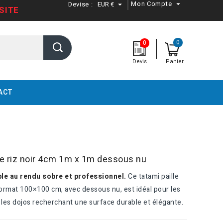
Mon Compte
Devise :
EUR €


SITE
0
0
Devis
Panier
ACT
de riz noir 4cm 1m x 1m dessous nu
e au rendu sobre et professionnel.
Ce tatami paille
format 100×100 cm, avec dessous nu, est idéal pour les
et les dojos recherchant une surface durable et élégante.