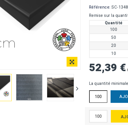
Référence:
SC-134
Remise sur la quanti
Quantité
100
50
20
10
52,39 €
La quantité minimal
AJO
AJ