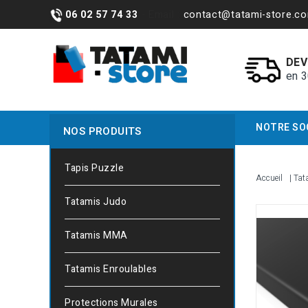
06 02 57 74 33
- Email :
contact@tatami-store.c
DEV
en 
NOTRE SO
NOS PRODUITS
Tapis Puzzle
Accueil
Tat
Tatamis Judo
Tatamis MMA
Tatamis Enroulables
Protections Murales