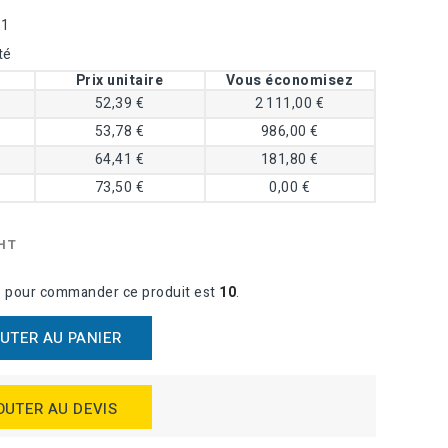
81
té
Prix unitaire
Vous économisez
52,39 €
2 111,00 €
53,78 €
986,00 €
64,41 €
181,80 €
73,50 €
0,00 €
HT
e pour commander ce produit est
10
.
UTER AU PANIER
OUTER AU DEVIS