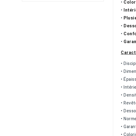
•
Color
•
Intér
•
Plusi
•
Dess
•
Conf
•
Garan
Caract
• Discip
• Dimen
• Épais
• Intéri
• Densi
• Revê
• Desso
• Norme
• Garan
• Color