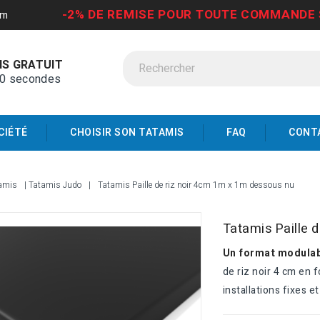
-2% DE REMISE POUR TOUTE COMMANDE 
om
IS GRATUIT
30 secondes
CIÉTÉ
CHOISIR SON TATAMIS
FAQ
CONT
amis
Tatamis Judo
Tatamis Paille de riz noir 4cm 1m x 1m dessous nu
Tatamis Paille 
Un format modulabl
de riz noir 4 cm en 
installations fixes 