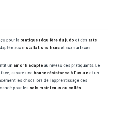
çu pour la
pratique régulière du judo
et des
arts
adaptée aux
installations fixes
et aux surfaces
antit un
amorti adapté
au niveau des pratiquants. Le
us‑face, assure une
bonne résistance à l’usure
et un
cacement les chocs lors de l’apprentissage des
mmandé pour les
sols maintenus ou collés
.