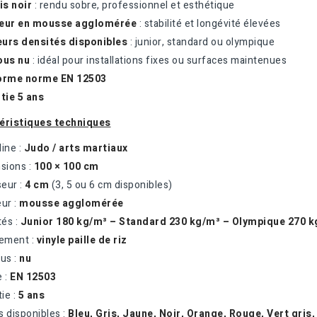
is noir
: rendu sobre, professionnel et esthétique
ieur en mousse agglomérée
: stabilité et longévité élevées
eurs densités disponibles
: junior, standard ou olympique
ous nu
: idéal pour installations fixes ou surfaces maintenues
orme norme EN 12503
tie 5 ans
éristiques techniques
line :
Judo / arts martiaux
sions :
100 × 100 cm
seur :
4 cm
(3, 5 ou 6 cm disponibles)
eur :
mousse agglomérée
tés :
Junior 180 kg/m³ – Standard 230 kg/m³ – Olympique 270 
tement :
vinyle paille de riz
us :
nu
 :
EN 12503
tie :
5 ans
is disponibles :
Bleu, Gris, Jaune, Noir, Orange, Rouge, Vert gri