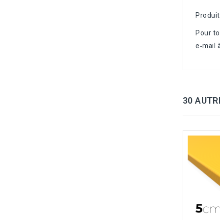
Produi
Pour t
e‑mail 
30 AUTR