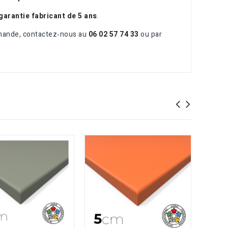
garantie fabricant de 5 ans
.
ande, contactez‑nous au
06 02 57 74 33
ou par
Tatami
4cm 2m
A par