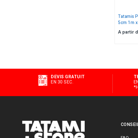
Tatamis Pa
5cm 1m x.
A partir 
DEVIS GRATUIT
T
EN 30 SEC.
E
*
CONSEI