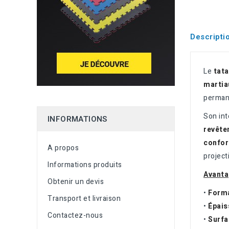
Descripti
Le
tata
martia
perman
Son int
INFORMATIONS
revêtem
confor
A propos
project
Informations produits
Avanta
Obtenir un devis
•
Form
Transport et livraison
•
Épais
Contactez-nous
•
Surfac