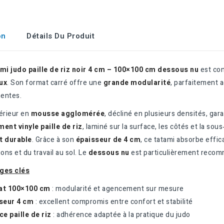
on
Détails Du Produit
mi judo paille de riz noir 4 cm – 100×100 cm dessous nu
est con
ux
. Son format carré offre une
grande modularité
, parfaitement 
entes.
érieur en
mousse agglomérée
, décliné en plusieurs densités, gar
ent vinyle paille de riz
, laminé sur la surface, les côtés et la so
t durable
. Grâce à son
épaisseur de 4 cm
, ce tatami absorbe effi
ions et du travail au sol. Le
dessous nu
est particulièrement reco
ges clés
at 100×100 cm
: modularité et agencement sur mesure
seur 4 cm
: excellent compromis entre confort et stabilité
e paille de riz
: adhérence adaptée à la pratique du judo