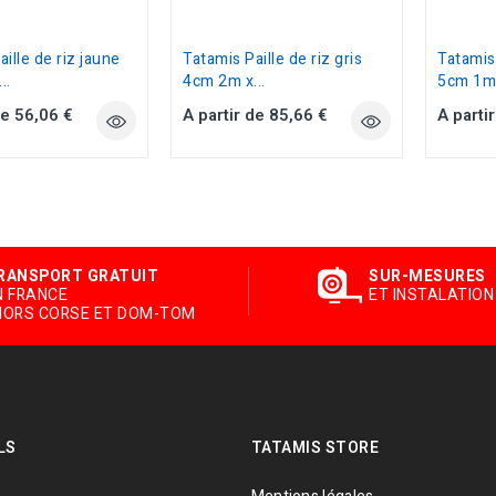
ille de riz jaune
Tatamis Paille de riz gris
Tatamis 
..
4cm 2m x...
5cm 1m 
de 56,06 €
A partir de 85,66 €
A parti
RANSPORT GRATUIT
SUR-MESURES
N FRANCE
ET INSTALATION
HORS CORSE ET DOM-TOM
LS
TATAMIS STORE