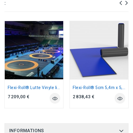
:
Flexi-Roll® Lutte Vinyle lisse...
Flexi-Roll® 5cm 5,4m x 5,4m paille de...
7 209,00 €
2 838,43 €
INFORMATIONS